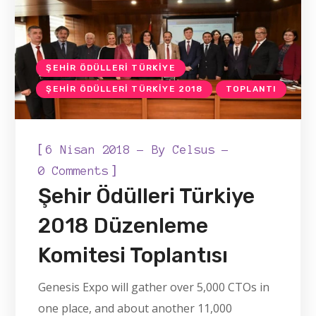
ŞEHIR ÖDÜLLERI TÜRKIYE
ŞEHIR ÖDÜLLERI TÜRKIYE 2018
TOPLANTI
[
6 Nisan 2018
By
Celsus
]
0 Comments
Şehir Ödülleri Türkiye
2018 Düzenleme
Komitesi Toplantısı
Genesis Expo will gather over 5,000 CTOs in
one place, and about another 11,000