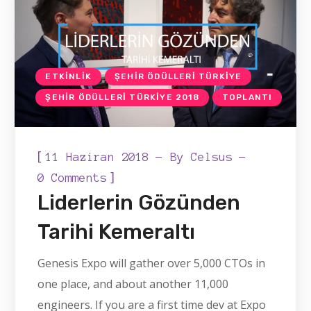
ETKINLIK
ŞEHIR ÖDÜLLERI TÜRKIYE
ŞEHIR ÖDÜLLERI TÜRKIYE 2018
TOPLANTI
[
11 Haziran 2018
By
Celsus
]
0 Comments
Liderlerin Gözünden
Tarihi Kemeraltı
Genesis Expo will gather over 5,000 CTOs in
one place, and about another 11,000
engineers. If you are a first time dev at Expo