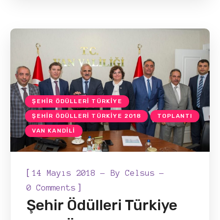
ŞEHIR ÖDÜLLERI TÜRKIYE
ŞEHIR ÖDÜLLERI TÜRKIYE 2018
TOPLANTI
VAN KANDILI
[
14 Mayıs 2018
By
Celsus
]
0 Comments
Şehir Ödülleri Türkiye