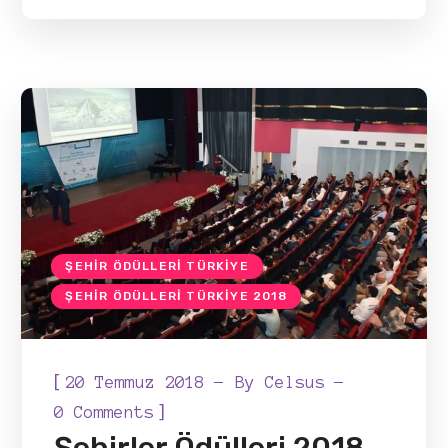
ŞEHIR ÖDÜLLERI TÜRKIYE
ŞEHIR ÖDÜLLERI TÜRKIYE 2018
[
20 Temmuz 2018
By
Celsus
]
0 Comments