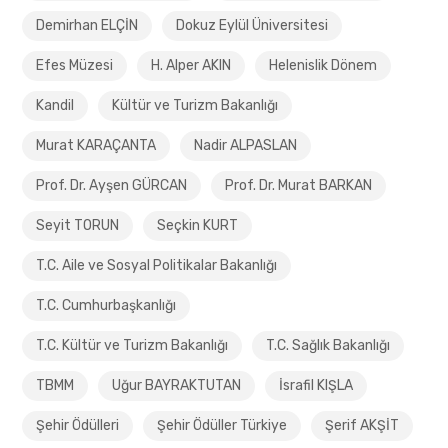
Demirhan ELÇİN
Dokuz Eylül Üniversitesi
Efes Müzesi
H. Alper AKIN
Helenislik Dönem
Kandil
Kültür ve Turizm Bakanlığı
Murat KARAÇANTA
Nadir ALPASLAN
Prof. Dr. Ayşen GÜRCAN
Prof. Dr. Murat BARKAN
Seyit TORUN
Seçkin KURT
T.C. Aile ve Sosyal Politikalar Bakanlığı
T.C. Cumhurbaşkanlığı
T.C. Kültür ve Turizm Bakanlığı
T.C. Sağlık Bakanlığı
TBMM
Uğur BAYRAKTUTAN
İsrafil KIŞLA
Şehir Ödülleri
Şehir Ödüller Türkiye
Şerif AKŞİT