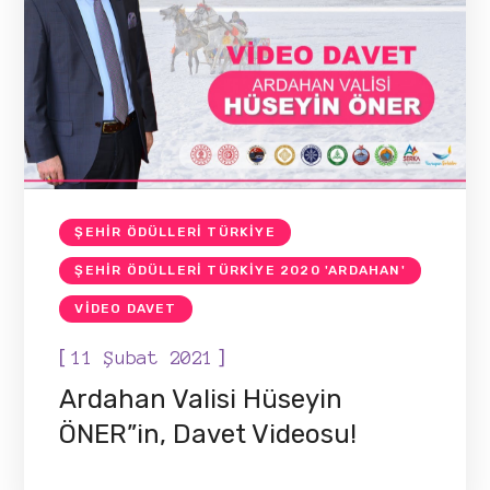
ŞEHIR ÖDÜLLERI TÜRKIYE
ŞEHIR ÖDÜLLERI TÜRKIYE 2020 'ARDAHAN'
VIDEO DAVET
[
]
11 Şubat 2021
Ardahan Valisi Hüseyin
ÖNER”in, Davet Videosu!